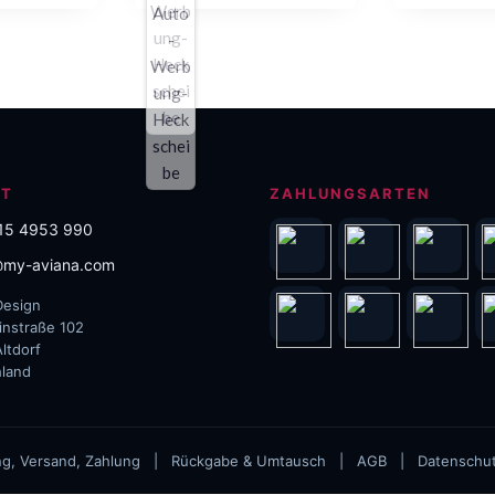
169,99 €
der
der
Produktseite
Produktseite
gewählt
gewählt
werden
werden
KT
ZAHLUNGSARTEN
15 4953 990
my-aviana.com
Design
instraße 102
ltdorf
land
ng, Versand, Zahlung
|
Rückgabe & Umtausch
|
AGB
|
Datenschu