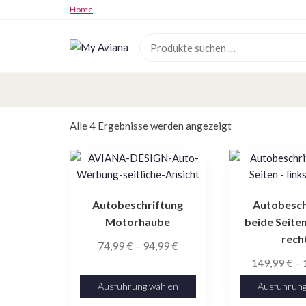
Zum
Home
Inhalt
springen
My
Aviana
Nach
Alle 4 Ergebnisse werden angezeigt
Aktualität
Dieses
Dieses
sortiert
Produkt
Produkt
weist
weist
Autobeschriftung
Autobesch
mehrere
mehrere
Motorhaube
beide Seiten
Varianten
Varianten
rech
auf.
auf.
Preisspanne:
74,99
€
–
94,99
€
Die
Die
74,99 €
149,99
€
–
Optionen
Optionen
bis
Ausführung wählen
Ausführung
können
können
94,99 €
auf
auf