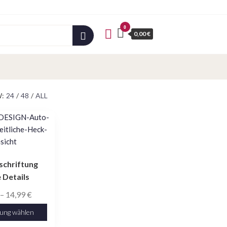
0
0,00 €
:
24
/
48
/
ALL
schriftung
e Details
Preisspanne:
–
14,99
€
9,99 €
ung wählen
bis