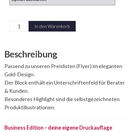
Block
In den Warenkorb
-
Bestellschein
A5
Beschreibung
Menge
Passend zu unseren Preislisten (Flyer) im eleganten
Gold-Design.
Der Block enthält ein Unterschriftenfeld für Berater
& Kunden.
Besonderes Highlight sind die selbstgezeichneten
Produktillustrationen.
Business Edition – deine eigene Druckauflage