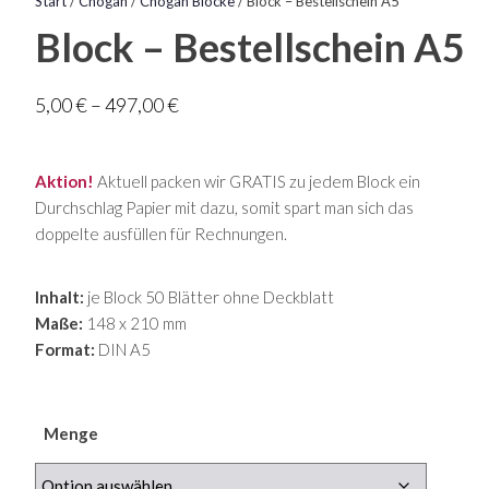
Start
/
Chogan
/
Chogan Blöcke
/ Block – Bestellschein A5
Block – Bestellschein A5
Preisspanne:
5,00
€
–
497,00
€
5,00 €
bis
Aktion!
Aktuell packen wir GRATIS zu jedem Block ein
497,00 €
Durchschlag Papier mit dazu, somit spart man sich das
doppelte ausfüllen für Rechnungen.
Inhalt:
je Block 50 Blätter ohne Deckblatt
Maße:
148 x 210 mm
Format:
DIN A5
Menge