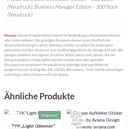
(Neudruck), Business Manager Edition – 500 Stück
(Neudruck)
Hinweis:
Dieses Produkt steht in keinerlei Verbindung zu bestimmten Marken
oder Unternehmen. Die gezeigten Beispiele dienen ausschließlich der
Veranschaulichung kreativer Arbeiten und der visuellen Darstellung für
potenzielle Kunden. Aviana ist eine unabhängige Marke für Design & Druck. Alle
Designs stammen aus eigener kreativer Arbeit, Ideen und Layouts, die von
Aviana konzipiert und gestaltet wurden und werden über geprüfte
Druckpartner produziert. Personalisierte Aufträge sind vom Widerruf
ausgeschlossen (§ 312g Abs. 2 Nr. 1 BGB). Alle Layouts, Texte und Druckvorlagen
unterliegen dem Urheberrecht von Aviana.
Ähnliche Produkte
Dieses
Dieses
Angebot!
Produkt
Produkt
TYK „Light Glimmer“
weist
weist