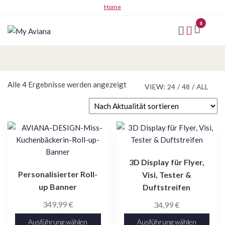
Zum
Home
Inhalt
0
springen
My
Aviana
Nach
Alle 4 Ergebnisse werden angezeigt
VIEW:
24
/
48
/
ALL
Aktualität
sortiert
Dieses
Dieses
Produkt
Produkt
weist
weist
3D Display für Flyer,
mehrere
mehrere
Personalisierter Roll-
Visi, Tester &
Varianten
Varianten
up Banner
Duftstreifen
auf.
auf.
Die
Die
349,99
€
34,99
€
Optionen
Optionen
Ausführung wählen
Ausführung wählen
können
können