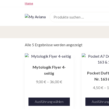
Zum
Home
Inhalt
springen
My
Aviana
Nach
Alle 5 Ergebnisse werden angezeigt
Aktualität
Dieses
Dieses
sortiert
Produkt
Produkt
Mytologik Flyer 4-
weist
weist
Pocket Duft
seitig
mehrere
mehrere
Nr. 163 
Varianten
Varianten
Preisspanne:
9,00
€
–
36,00
€
auf.
auf.
9,00 €
4,50
€
–
1
Die
Die
bis
Optionen
Optionen
36,00 €
Ausführung wählen
Ausführung
können
können
auf
auf