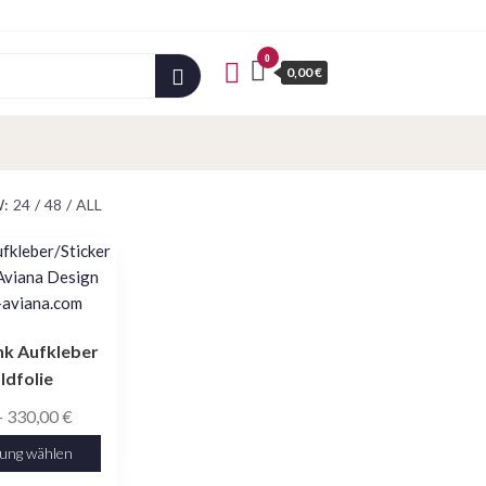
0
0,00 €
:
24
/
48
/
ALL
nk Aufkleber
ldfolie
Preisspanne:
–
330,00
€
7,99 €
ung wählen
bis