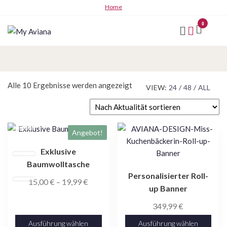
Zum
Home
Inhalt
0
springen
My
Aviana
Nach
Alle 10 Ergebnisse werden angezeigt
VIEW:
24
/
48
/
ALL
Aktualität
sortiert
Dieses
Dieses
Angebot!
Produkt
Produkt
Exklusive
weist
weist
Baumwolltasche
mehrere
mehrere
Personalisierter Roll-
Varianten
Varianten
Preisspanne:
15,00
€
–
19,99
€
up Banner
auf.
auf.
15,00 €
Die
Die
349,99
€
bis
Optionen
Optionen
19,99 €
Ausführung wählen
Ausführung wählen
können
können