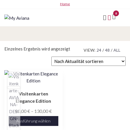
Zum
Home
Inhalt
0
springen
My
Aviana
Einzelnes Ergebnis wird angezeigt
VIEW:
24
/
48
/
ALL
Dieses
Produkt
weist
Visitenkarten
mehrere
Elegance Edition
Varianten
auf.
Preisspanne:
80,00
€
–
130,00
€
Die
80,00 €
Ausführung wählen
Optionen
bis
können