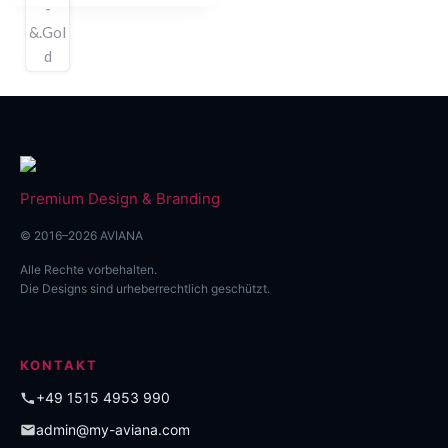
130,00 €
auf
der
Produktseite
gewählt
werden
Premium Design & Branding
© 2016–2026 AVIANA
Alle Rechte vorbehalten.
Die Designs sind urheberrechtlich geschützt.
KONTAKT
+49 1515 4953 990
admin@my-aviana.com