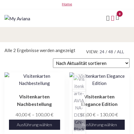
Zum
Home
Inhalt
0
springen
My
Aviana
Nach
Alle 2 Ergebnisse werden angezeigt
VIEW:
24
/
48
/
ALL
Aktualität
sortiert
Dieses
Dieses
Produkt
Produkt
weist
weist
Visitenkarten
Visitenkarten
mehrere
mehrere
Nachbestellung
Elegance Edition
Varianten
Varianten
auf.
auf.
Preisspanne:
Preissp
40,00
€
–
100,00
€
80,00
€
–
130,00
€
Die
Die
40,00 €
80,00 €
Ausführung wählen
Ausführung wählen
Optionen
Optionen
bis
bis
können
können