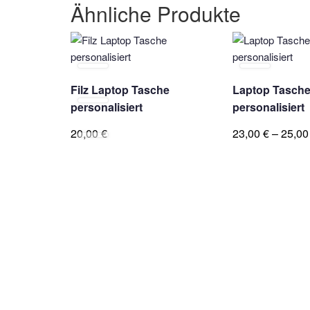
Ähnliche Produkte
Dieses
Dieses
Produkt
Produkt
weist
weist
mehrere
Filz Laptop Tasche
mehrere
Laptop Tasch
Varianten
Varianten
personalisiert
personalisiert
auf.
auf.
20,00
€
23,00
€
–
25,0
Die
Die
Optionen
Optionen
können
können
auf
auf
der
der
Produktseite
Produktseite
gewählt
gewählt
werden
werden