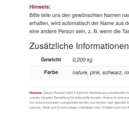
Hinweis:
Bitte teile uns den gewünschten Namen n
erhalten, wird automatisch der Name aus 
eine andere Person sein, z. B. wenn die Ta
Zusätzliche Informationen
Gewicht
0,200 kg
Farbe
nature, pink, schwarz, ro
Dieses Produkt steht in keinerlei Verbindung zu bestimmten 
Hinweis:
und der visuellen Darstellung für potenzielle Kunden. Aviana ist eine 
von Aviana konzipiert und gestaltet wurden und werden über geprüfte D
Layouts, Texte und Druckvorlagen unterliegen dem Urheberrecht von A