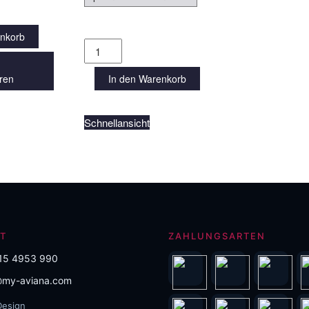
enkorb
Chogan
Schlüsselanhänger
eren
Menge
In den Warenkorb
Schnellansicht
T
ZAHLUNGSARTEN
15 4953 990
my-aviana.com
Design