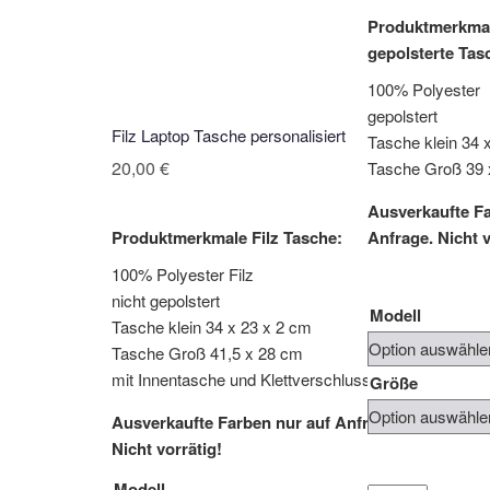
Produktmerkma
gepolsterte Tas
100% Polyester
gepolstert
Filz Laptop Tasche personalisiert
Tasche klein 34 
20,00
€
Tasche Groß 39 
Ausverkaufte Fa
Produktmerkmale Filz Tasche:
Anfrage. Nicht v
100% Polyester Filz
nicht gepolstert
Modell
Tasche klein 34 x 23 x 2 cm
Tasche Groß 41,5 x 28 cm
mit Innentasche und Klettverschluss
Größe
Ausverkaufte Farben nur auf Anfrage.
Nicht vorrätig!
Modell