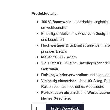
Produktdetails:
100 % Baumwolle
– nachhaltig, langlebig 
umweltfreundlich
Einseitiges Motiv mit
exklusivem Design
,
und begeistert
Hochwertiger Druck
mit strahlenden Far
präzisen Details
Maße:
ca. 38 × 42 cm
Viel Platz für Einkäufe, Unterlagen oder de
Gebrauch
Robust, wiederverwendbar
und angenehm
Vielseitig einsetzbar
– ideal für Alltag, Ei
Reisen oder als modisches Accessoire
Perfekt
auch als
praktische
Werbetasche
kleines
Geschenk
Baumwolltasche
In den Warenkorb