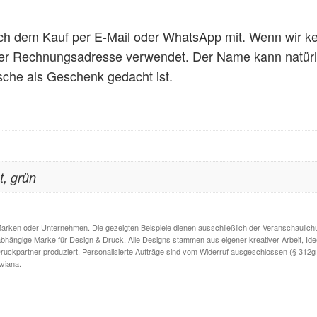
ach dem Kauf per E-Mail oder WhatsApp mit. Wenn wir 
der Rechnungsadresse verwendet. Der Name kann natürli
sche als Geschenk gedacht ist.
t, grün
Marken oder Unternehmen. Die gezeigten Beispiele dienen ausschließlich der Veranschaulichu
unabhängige Marke für Design & Druck. Alle Designs stammen aus eigener kreativer Arbeit, Id
ruckpartner produziert. Personalisierte Aufträge sind vom Widerruf ausgeschlossen (§ 312g 
viana.