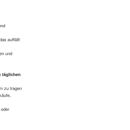
und
 das auffällt
ben und
n
täglichen
 zu tragen
nkäufe,
oder