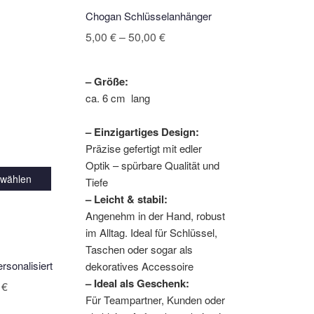
Chogan Schlüsselanhänger
Preisspanne:
5,00
€
–
50,00
€
5,00 €
bis
– Größe:
50,00 €
ca. 6 cm lang
– Einzigartiges Design:
Präzise gefertigt mit edler
Optik – spürbare Qualität und
 wählen
Tiefe
– Leicht & stabil:
Angenehm in der Hand, robust
im Alltag. Ideal für Schlüssel,
Taschen oder sogar als
rsonalisiert
dekoratives Accessoire
– Ideal als Geschenk:
Preisspanne:
0
€
Für Teampartner, Kunden oder
23,00 €