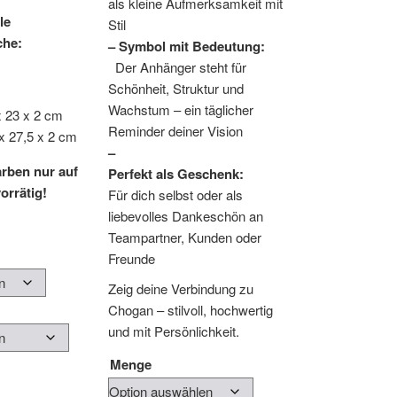
als kleine Aufmerksamkeit mit
bis
le
Stil
25,00 €
che:
– Symbol mit Bedeutung:
Der Anhänger steht für
Schönheit, Struktur und
Wachstum – ein täglicher
x 23 x 2 cm
Reminder deiner Vision
x 27,5 x 2 cm
–
rben nur auf
Perfekt als Geschenk:
orrätig!
Für dich selbst oder als
liebevolles Dankeschön an
Teampartner, Kunden oder
Freunde
Zeig deine Verbindung zu
Chogan – stilvoll, hochwertig
und mit Persönlichkeit.
Menge